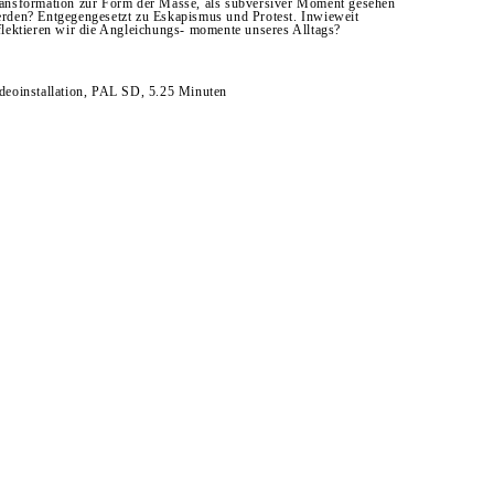
ansformation zur Form der Masse, als subversiver Moment gesehen
rden? Entgegengesetzt zu Eskapismus und Protest. Inwieweit
flektieren wir die Angleichungs- momente unseres Alltags?
deoinstallation, PAL SD, 5.25 Minuten