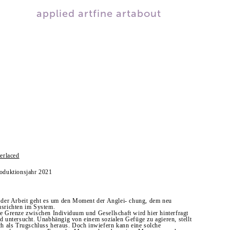
applied art
fine art
about
terlaced
oduktionsjahr 2021
 der Arbeit geht es um den Moment der Anglei- chung, dem neu
srichten im System.
e Grenze zwischen Individuum und Gesellschaft wird hier hinterfragt
d untersucht. Unabhängig von einem sozialen Gefüge zu agieren, stellt
ch als Trugschluss heraus. Doch inwiefern kann eine solche