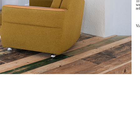
Tr
we
re
Vi