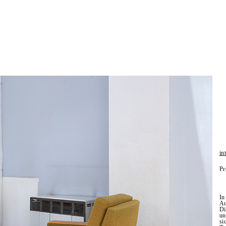
in
Pr
In
Au
Di
un
si